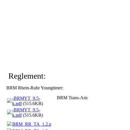
Road_A
Monza
SIP_Cars2
R8_72
Günni
R8_Biben
Reglement:
BRM Rhein-Ruhr Youngtimer:
BRM Trans-Am:
-BRMYT_9.5-
k.pdf
(515.6KB)
-BRMYT_9.5-
k.pdf
(515.6KB)
BRM_RR_TA_1.2.pdf
(100.75KB)