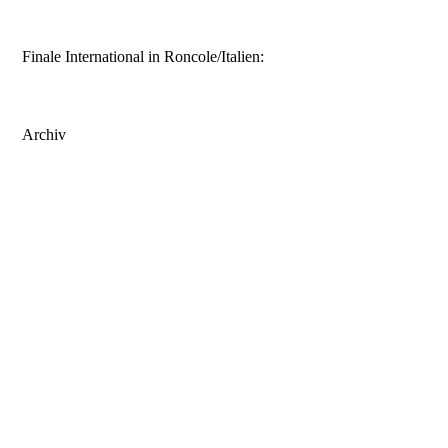
Finale International in Roncole/Italien:
Archiv
Zwergentanz_So
BRMLS24
Legends_Test
UWCF2282
27.1.24_TA.png
BRM_YT_25
6h_Hhaus
Legends24