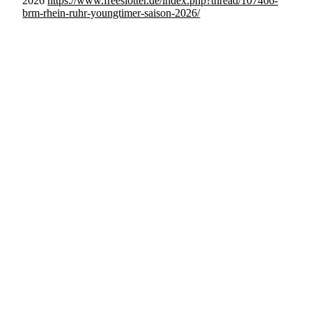
2026
https://www.freeslotter.de/index.php?thread/107466-
brm-rhein-ruhr-youngtimer-saison-2026/