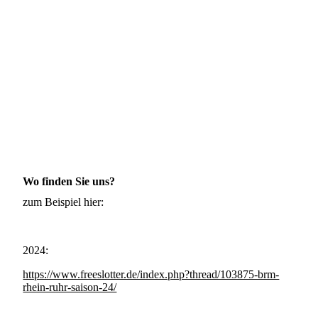
Wo finden Sie uns?
zum Beispiel hier:
2024:
https://www.freeslotter.de/index.php?thread/103875-brm-
rhein-ruhr-saison-24/